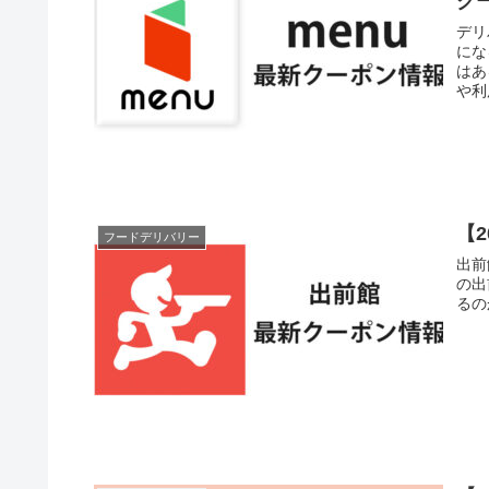
ク
デリ
にな
はあ
や利
【
フードデリバリー
出前
の出
るの