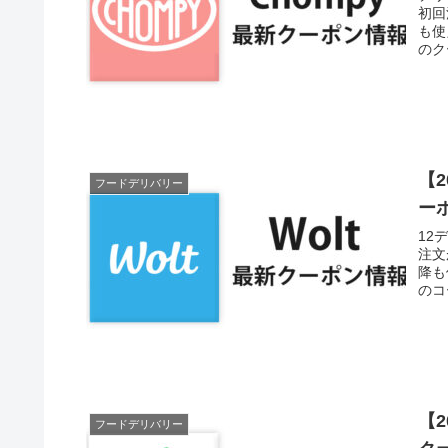
初回
も使
のク
【
フードデリバリー
ー
12
注文
降も
のコ
【
フードデリバリー