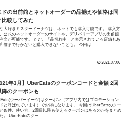
スドの出前館とネットオーダーの品揃えや価格は同
？比較してみた
な大好きミスタードーナツは、ネットでも購入可能です。 購入方
、公式のネットオーダーのサイトや、デリバリーアプリの出前館
注文が可能です。 ただ、「品切れ中」と表示されている店舗もあ
店舗まで行かないと購入できないことも。 今回は...
2021.07.06
021年3月】UberEatsのクーポンコードと金額 2回
以降のクーポンも
erEats(ウーバーイーツ)はクーポン（アプリ内ではプロモーション
ドと呼ばれています）でお得になります。 今回はUberEatsのクー
と条件、使い方、2回目以降も使えるクーポンはあるのかをまとめ
。 UberEatsのクー...