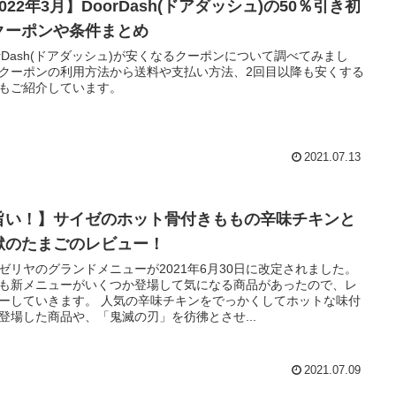
022年3月】DoorDash(ドアダッシュ)の50％引き初
クーポンや条件まとめ
orDash(ドアダッシュ)が安くなるクーポンについて調べてみまし
クーポンの利用方法から送料や支払い方法、2回目以降も安くする
もご紹介しています。
2021.07.13
旨い！】サイゼのホット骨付きももの辛味チキンと
獄のたまごのレビュー！
ゼリヤのグランドメニューが2021年6月30日に改定されました。
も新メニューがいくつか登場して気になる商品があったので、レ
ーしていきます。 人気の辛味チキンをでっかくしてホットな味付
登場した商品や、「鬼滅の刃」を彷彿とさせ...
2021.07.09