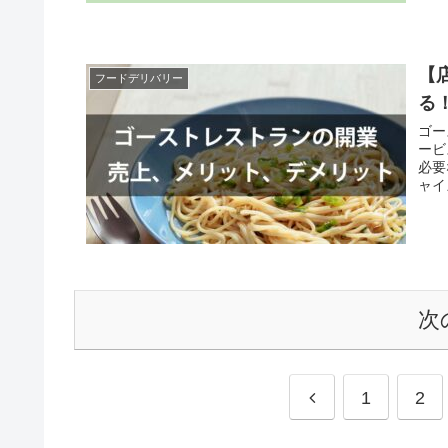
【
フードデリバリー
る
ゴー
ービ
必要
ャイ
次
前
1
2
へ