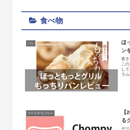
食べ物
ほ
パン
ン
皆さ
この
して
ラム
【
フードデリバリー
る
デリ