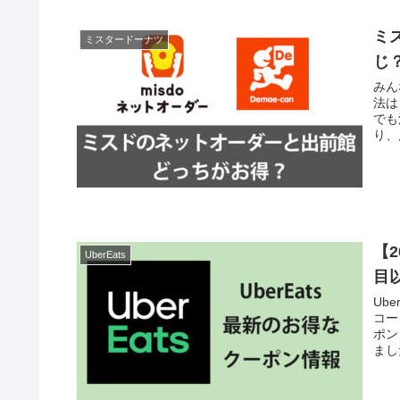
ミ
ミスタードーナツ
じ
みん
法は
でも
り、
【2
UberEats
目
Ub
コー
ポン
ました