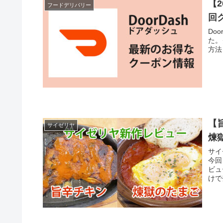
【2
フードデリバリー
回
Do
た。
方法
【
サイゼリヤ
煉
サイ
今回
ビュ
けで