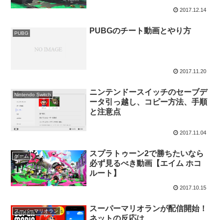
2017.12.14
PUBGのチート動画とやり方
PUBG
2017.11.20
ニンテンドースイッチのセーブデ
Nintendo Switch
ータ引っ越し、コピー方法、手順
と注意点
2017.11.04
スプラトゥーン2で勝ちたいなら
ゲーム
必ず見るべき動画【エイム ホコ
ルート】
2017.10.15
スーパーマリオランが配信開始！
スーパーマリオラン
ネットの反応は…